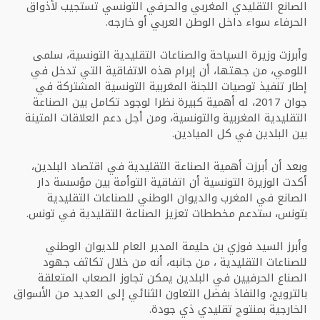
الصانع التقليدي المغربي والحرفي التونسي تستجيب لأذواق
الحرفاء سواء داخل الوطن العربي أو خارجه.
وأبرزت وزيرة السياحة والصناعات التقليدية التونسية، سلمى
اللومي، من جهتها، أن إبرام هذه الاتفاقية التي تدخل في
إطار تنفيذ توصيات اللجنة المغربية التونسية المشتركة في
جوان 2017، له أهمية كبيرة نظرا لوجود تكامل بين الصناعة
التقليدية المغربية والتونسية، ومن أجل دعم العلاقات المتينة
بين البلدين في كل الميادين.
وبعد أن أبرزت أهمية الصناعة التقليدية في اقتصاد البلدين،
أكدت الوزيرة التونسية أن اتفاقية التوأمة بين مؤسسة دار
الصانع في المغرب والديوان الوطني للصناعات التقليدية
بتونس، ستدعم مخططات تعزيز الصناعة التقليدية في تونس.
وأبرز السيد فوزي بن حليمة المدير العام للديوان الوطني
للصناعات التقليدية ، من جانبه، أنه من خلال تكاثف جهود
الصناع الحرفيين في البلدين يمكن تجاوز الصعاب المتعلقة
بالترويج، والنفاذ بفضل التعاون الثنائي إلى العديد من الأسواق
الخارجية بمنتوج تقليدي ذي جودة.