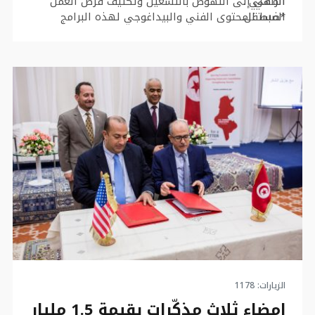
المهني .
الرامي إلى النهوض بالتشغيل وتكثيف فرص العمل
المستقل.
*ضبط المحتوى الفني والبيداغوجي لهذه البرامج
التكوينية.
وسيتولى الديوان المساهمة في ضبط المخططات
*تحديد التوزيع الجغرافي لإنجاز هذه البرامج حسب
السنوية للتكوين المهني في الصناعات التقليدية وذلك
على مستوى:
الخصوصيات المحلية والجهوية لقطاع والاولويات
التنموية المرسومة.
والمساهمة في متابعة وتقييم سير تنفيذ برامج
التكوين المهني في الصناعات التقليدية والمشاركة
في وضع وتنفيذ خطة تسويقية لبرامج التكوين المهني
في الصناعات التقليدة لغرض حفز الاجيال الشابة للإقبال
على التكوين والاندماج المهني في القطاع .
وسيتم تمكين الوكالة التونسية للتكوين المهني من
مختلف المعطيات الكميّة والنّوعية المتعلقة بالتكوين
المهني في الصناعات التقليدية لاعتمادها في التصوّر
والمتابعة والتّقييم.
الزيارات: 1178
إمضاء ثلاث مذكّرات بقيمة 1.5 مليار