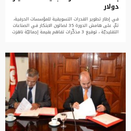
دولار
في إطار تطوير القدرات التسويقية للمؤسسات الحرفية،
تمّ، على هامش الدورة 35 لصالون الابتكار في الصناعات
التقليديّة ، توقيع 3 مذكّرات تفاهم بقيمة إجماليّة ناهزت
1،5 مليون دولار (ما يعادل 3،63 مليون دينار) بين
الديوان التونسي للصناعات التقليديّة ووزارة الخارجيّة
الأمريكيّة ممثّلة في معهد التنمية البشريّة ومنظّمة
الصحّة العائليّة الدوليّة والغرفة الأمريكيّة للتجارة بتونس
وذلك في إطار استراتيجية التعاون بين الولايات المتحدة
وتونس على مدى السنوات الخمس المقبلة. مما يسمح
بضمان تنافسيّة المؤسّسات التونسيّة على مستوى
السّوق الأمريكيّة .
الإتفاقية الأولى :
وتمّ توقيع الاتفاقية الأولى من قبل المدير العام
للديوان الوطني للصناعات التقليديّة، فوزي بن حليمة،
ورئيسة جمعيّة معهد التنمية البشريّة، وترمي إلى
تمويل مشروع “تعزيز قدرات التصدير” من خلال إضفاء
لمسة أمريكيّة على المنتوج التونسي. ووقع في هذا
الإطار تخصيص اعتمادات ماليّة بقيمة 450 ألف دولار (ما