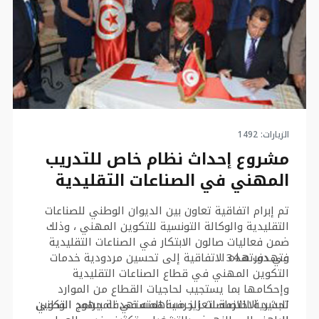
تنموي لأن الصناعة التقليدية لها دور مهم في الاقتصاد
الاجتماعي سواء في المغرب أو في تونس، مشيرة إلى
أن الصناعة التقليدية لا تمكن فقط من الترويج للمنتوج
السياحي، وإنما أيضا من إيجاد فرص الشغل ومساعدة
النساء الصانعات على التغلب على الهشاشة الاجتماعية
والفقر، وهو ما يبرز مدى أهمية هذا الميدان.
وأضافت أن التوقيع على هذه الاتفاقية سيمكن الجانبين
المغربي والتونسي من الاشتغال على عدة مستويات
منها تكوين الحرفي، و تنمية ترويج منتوج الصناعة
الزيارات: 1492
التقليدية، والحضور المتبادل في المعارض الكبرى التي
مشروع إحداث نظام خاص للتدريب
تظهر الصانع ليس فقط كفاعل فني وإنما كفاعل
المهني في الصناعات التقليدية
اقتصادي أيضا.
تم إبرام اتفاقية تعاون بين الديوان الوطني للصناعات
التقليدية والوكالة التونسية للتكوين المهني ، وذلك
ضمن فعاليات صالون الابتكار في الصناعات التقليدية
في دورته 34 .
وتهدف هذه الاتفاقية إلى تحسين مردودية خدمات
التكوين المهني في قطاع الصناعات التقليدية
وإحكامها بما يستجيب لحاجيات القطاع من الموارد
البشرية اللازمة لتعزيز مساهمته في المجهود الوطني
تحديد الاختصاصات الحرفية المستهدفة ببرامج التكوين