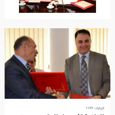
ويوجّه المشروع، الذّي يمتدّ من أكتوبر 2017 إلى غاية
مارس 2018، لفائدة 90 مستفيدا وخاصّة منهم
الحرفيّات المختصّات في مجال استخلاص الزيّوت
الأساسيّة والمستخلصات الطبيعيّة.
الاتفاقيّة الثالثة
وتهمّ الاتفاقيّة الثالثة والمقدّرة قيمتها بـ70 ألف دولار
(169،4 مليون دينار) والمبرمة بين الديوان التونسي
للصناعات التقليدية والغرفة الأمريكيّة للتجارة بتونس،
مشروع “اكسبو لاب” الرّامي إلى تقديم خدمات المرافقة
والمعارف ومراقبة السوق بالنسبة للمؤسّسات الحرفيّة
من خلال تطوير منصّة تصدير، حيث يمكن للمؤسّسات
الصغرى والمتوسطة التونسية عرض منتجاتها، فضلا عن
إعداد دليل تصدير.
ويتعلّق الأمر بمساعدة 15 مؤسّسة حرفيّة (في كلّ
الاختصاصات) موجودة بكلّ من تونس وصفاقس وقصر
هلال لتطوير مخطّطات تصدير والحصول على شهائد
المطابقة وإيجاد شركاء وتوقيع اتفاقيات مع المنظّمات
الأمريكيّة لدعم القدرة على التصدير وتنظيم المعارض
التجاريّة ولقاءات أعمال مع مشترين أو مورّدين محتملين.
الزيارات: 1199