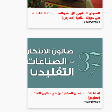
المعرض الجهوي للزربية والمنسوجات التقليدية
في دورته الثانية [معارض]
27/05/2023
انطباعات الحرفيين المشاركين في صالون الابتكار
[معارض]
01/03/2022