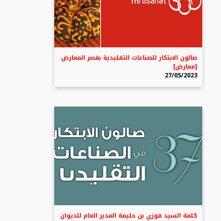
صالون الابتكار للصناعات التقليدية بقصر المعارض
[معارض]
27/05/2023
كلمة السيد فوزي بن حليمة المدير العام للديوان