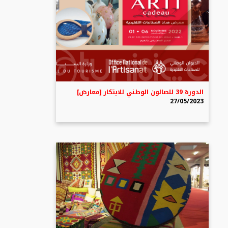
الدورة 39 للصالون الوطني للابتكار [معارض]
27/05/2023