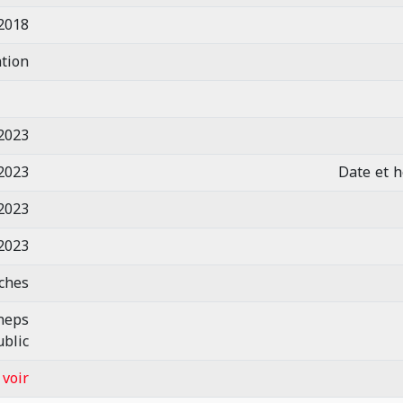
2018
tion
3 12:48
3 12:48
Date et 
3 12:48
3 12:48
ches
eps :
lic :
voir