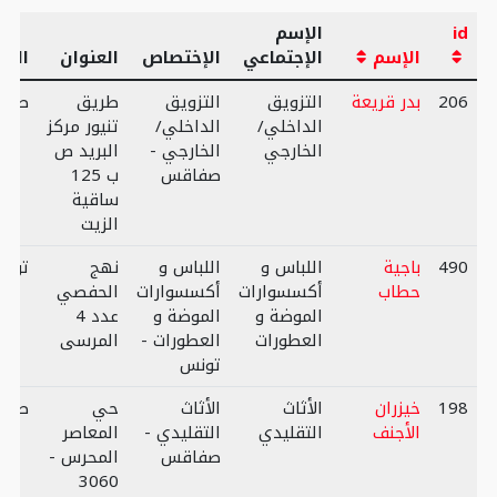
id
الإسم
الإسم
الإجتماعي
الإختصاص
العنوان
الول
206
بدر قريعة
التزويق
التزويق
طريق
صفا
الداخلي/
الداخلي/
تنيور مركز
الخارجي
الخارجي -
البريد ص
صفاقس
ب 125
ساقية
الزيت
490
باجية
اللباس و
اللباس و
نهج
تون
حطاب
أكسسوارات
أكسسوارات
الحفصي
الموضة و
الموضة و
عدد 4
العطورات
العطورات -
المرسى
تونس
198
خيزران
الأثاث
الأثاث
حي
صفا
الأجنف
التقليدي
التقليدي -
المعاصر
صفاقس
المحرس -
3060