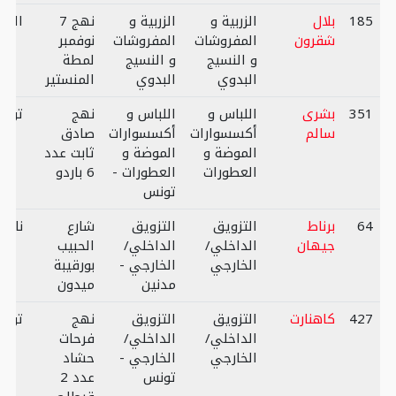
185
بلال
الزربية و
الزربية و
نهج 7
المن
شقرون
المفروشات
المفروشات
نوفمبر
و النسيج
و النسيج
لمطة
البدوي
البدوي
المنستير
351
بشرى
اللباس و
اللباس و
نهج
تون
سالم
أكسسوارات
أكسسوارات
صادق
الموضة و
الموضة و
ثابت عدد
العطورات
العطورات -
6 باردو
تونس
64
برناط
التزويق
التزويق
شارع
نابل
جيهان
الداخلي/
الداخلي/
الحبيب
الخارجي
الخارجي -
بورقيبة
مدنين
ميدون
427
كاهنارت
التزويق
التزويق
نهج
تون
الداخلي/
الداخلي/
فرحات
الخارجي
الخارجي -
حشاد
تونس
عدد 2