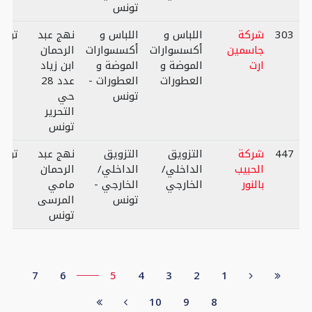
تونس
303
شركة
اللباس و
اللباس و
نهج عبد
تون
جاسمين
أكسسوارات
أكسسوارات
الرحمان
ارت
الموضة و
الموضة و
ابن زياد
العطورات
العطورات -
عدد 28
تونس
حي
التحرير
تونس
447
شركة
التزويق
التزويق
نهج عبد
تون
الحبيب
الداخلي/
الداخلي/
الرحمان
بالنور
الخارجي
الخارجي -
مامي
تونس
المرسى
تونس
7
6
5
4
3
2
1
10
9
8