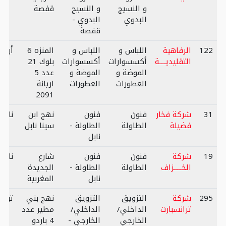
و النسيج
و النسيج
قفصة
البدوي
البدوي -
قفصة
122
الرفاهية
اللباس و
اللباس و
المنزه 6
أريان
التقليديــــة
أكسسوارات
أكسسوارات
بلوك 21
الموضة و
الموضة و
عدد 5
العطورات
العطورات
اريانة
2091
31
شركة فخار
فنون
فنون
نهج ابن
نابل
فضيلة
الطاولة
الطاولة -
سينا نابل
نابل
19
شركة
فنون
فنون
شارع
نابل
الخـــــزاف
الطاولة
الطاولة -
الجديدة
نابل
المغربية
295
شركة
التزويق
التزويق
نهج بني
تون
ترانسبارت
الداخلي/
الداخلي/
مطير عدد
الخارجي
الخارجي -
4 باردو