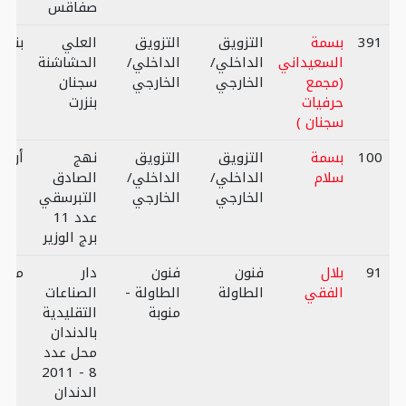
صفاقس
391
بسمة
التزويق
التزويق
العلي
بنزرت
السعيداني
الداخلي/
الداخلي/
الحشاشنة
(مجمع
الخارجي
الخارجي
سجنان
حرفيات
بنزرت
سجنان )
100
بسمة
التزويق
التزويق
نهج
أريان
سلام
الداخلي/
الداخلي/
الصادق
الخارجي
الخارجي
التبرسقي
عدد 11
برج الوزير
91
بلال
فنون
فنون
دار
منوب
الفقي
الطاولة
الطاولة -
الصناعات
منوبة
التقليدية
بالدندان
محل عدد
8 - 2011
الدندان